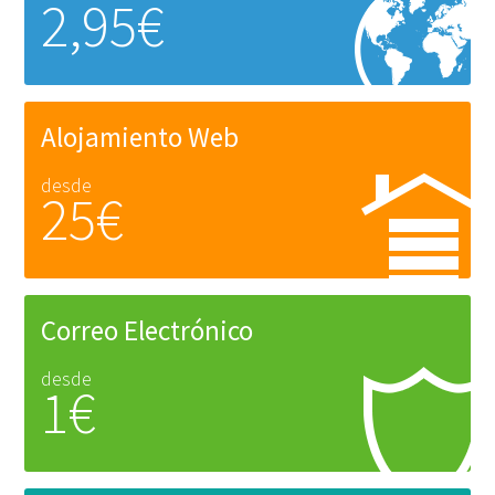
2,95€
Alojamiento Web
desde
25€
Correo Electrónico
desde
1€