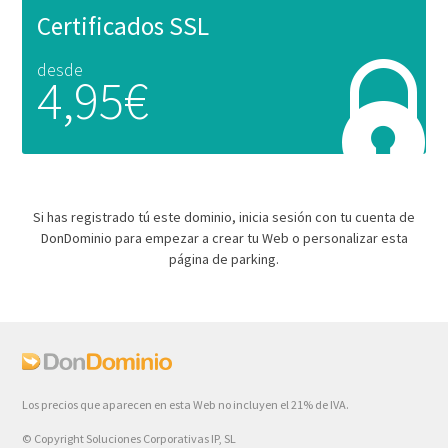
Certificados SSL
desde
4,95€
Si has registrado tú este dominio, inicia sesión con tu cuenta de
DonDominio para empezar a crear tu Web o personalizar esta
página de parking.
Los precios que aparecen en esta Web no incluyen el 21% de IVA.
© Copyright Soluciones Corporativas IP, SL